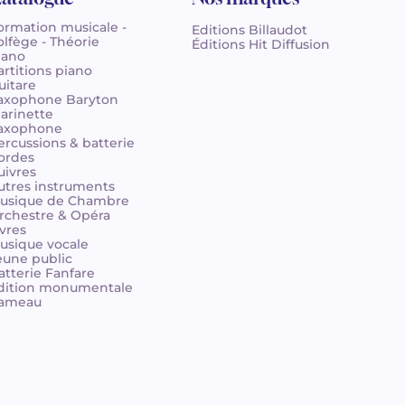
ormation musicale -
Editions Billaudot
olfège - Théorie
Éditions Hit Diffusion
iano
artitions piano
uitare
axophone Baryton
larinette
axophone
ercussions & batterie
ordes
uivres
utres instruments
usique de Chambre
rchestre & Opéra
ivres
usique vocale
eune public
atterie Fanfare
dition monumentale
ameau