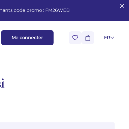
seignants code promo : FM26WEB
Me connecter
FR
i