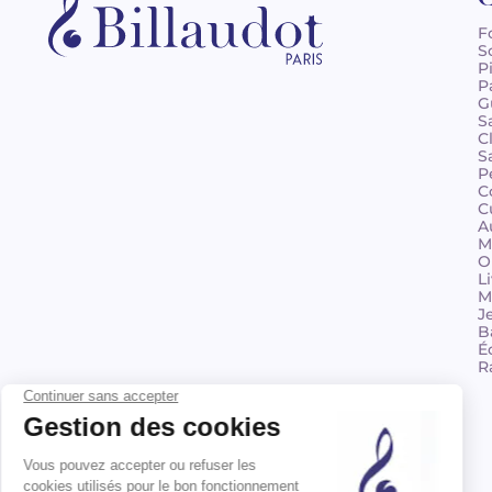
F
S
P
P
G
S
C
S
P
C
C
A
M
O
L
M
J
B
É
R