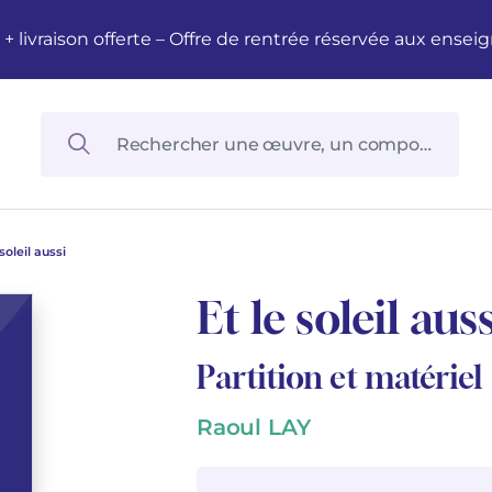
M + livraison offerte – Offre de rentrée réservée aux en
 soleil aussi
Et le soleil auss
Partition et matériel
Raoul LAY