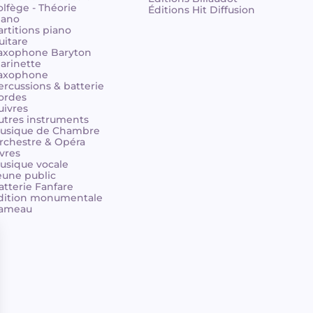
olfège - Théorie
Éditions Hit Diffusion
iano
artitions piano
uitare
axophone Baryton
larinette
axophone
ercussions & batterie
ordes
uivres
utres instruments
usique de Chambre
rchestre & Opéra
ivres
usique vocale
eune public
atterie Fanfare
dition monumentale
ameau