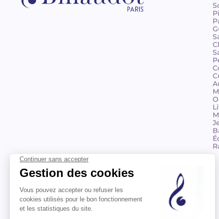
S
P
P
G
S
C
S
P
C
C
A
M
O
L
M
J
B
É
R