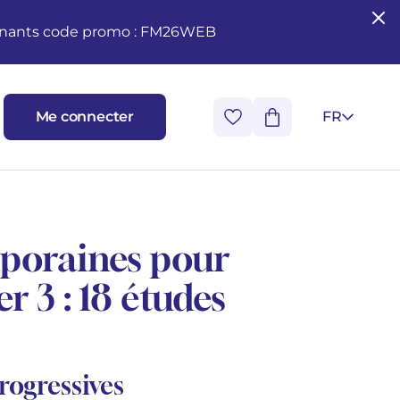
seignants code promo : FM26WEB
Me connecter
FR
poraines pour
r 3 : 18 études
progressives