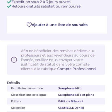
Expédition sous 2 à 3 jours ouvrés
Retours gratuits satisfait ou remboursé
Camille PÉPIN
Camille PÉPIN
Voir tous les articles
Jean-Baptiste ROBIN
Jean-Baptiste ROBIN
Ajouter à une liste de souhaits
Oscar STRASNOY
Oscar STRASNOY
Germaine TAILLEFERRE
Germaine TAILLEFERRE
Afin de bénéficier des remises dédiées aux
professeurs et aux revendeurs au cours de
Dimitri TCHESNOKOV
Dimitri TCHESNOKOV
l'année, veuillez nous envoyer votre
justificatif de statut dans votre compte
Fabien TOUCHARD
Fabien TOUCHARD
clients, à la rubrique
Compte Professionnel
Jean-François VERDIER
Jean-François VERDIER
Détails
Famille instrumentale
Saxophone Mi b
Fabien WAKSMAN
Fabien WAKSMAN
Classifications catalogue
Saxophone Mi b et piano
Pierre WISSMER
Pierre WISSMER
Éditeur
Éditions Billaudot
Collection
GREMELLE Daniel
Pascal ZAVARO
Pascal ZAVARO