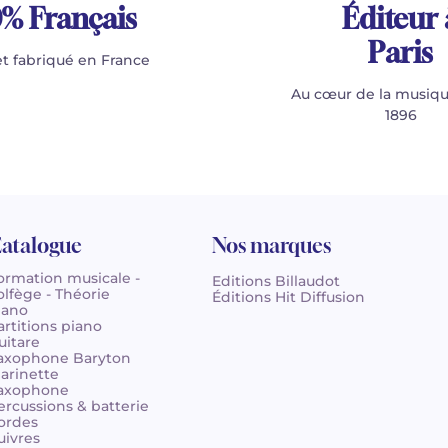
% Français
Éditeur 
Paris
t fabriqué en France
Au cœur de la musiqu
1896
atalogue
Nos marques
ormation musicale -
Editions Billaudot
olfège - Théorie
Éditions Hit Diffusion
iano
artitions piano
uitare
axophone Baryton
larinette
axophone
ercussions & batterie
ordes
uivres