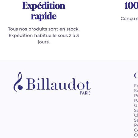
Expédition
100
rapide
Conçu e
Tous nos produits sont en stock.
Expédition habituelle sous 2 à 3
jours.
C
F
S
P
P
G
S
C
S
P
C
C