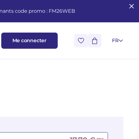
seignants code promo : FM26WEB
Me connecter
FR