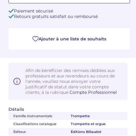
Paiement sécurisé
Camille PÉPIN
Camille PÉPIN
Voir tous les articles
Retours gratuits satisfait ou remboursé
Jean-Baptiste ROBIN
Jean-Baptiste ROBIN
Ajouter à une liste de souhaits
Oscar STRASNOY
Oscar STRASNOY
Germaine TAILLEFERRE
Germaine TAILLEFERRE
Dimitri TCHESNOKOV
Dimitri TCHESNOKOV
Afin de bénéficier des remises dédiées aux
professeurs et aux revendeurs au cours de
Fabien TOUCHARD
Fabien TOUCHARD
l'année, veuillez nous envoyer votre
justificatif de statut dans votre compte
clients, à la rubrique
Compte Professionnel
Jean-François VERDIER
Jean-François VERDIER
Fabien WAKSMAN
Fabien WAKSMAN
Détails
Famille instrumentale
Trompette
Pierre WISSMER
Pierre WISSMER
Classifications catalogue
Trompette et orgue
Éditeur
Éditions Billaudot
Pascal ZAVARO
Pascal ZAVARO