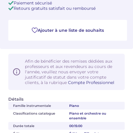
Paiement sécurisé
Retours gratuits satisfait ou remboursé
Camille PÉPIN
Camille PÉPIN
Voir tous les articles
Jean-Baptiste ROBIN
Jean-Baptiste ROBIN
Ajouter à une liste de souhaits
Oscar STRASNOY
Oscar STRASNOY
Germaine TAILLEFERRE
Germaine TAILLEFERRE
Afin de bénéficier des remises dédiées aux
Dimitri TCHESNOKOV
Dimitri TCHESNOKOV
professeurs et aux revendeurs au cours de
l'année, veuillez nous envoyer votre
justificatif de statut dans votre compte
Fabien TOUCHARD
Fabien TOUCHARD
clients, à la rubrique
Compte Professionnel
Jean-François VERDIER
Jean-François VERDIER
Détails
Fabien WAKSMAN
Fabien WAKSMAN
Famille instrumentale
Piano
Classifications catalogue
Piano et orchestre ou
ensemble
Pierre WISSMER
Pierre WISSMER
Durée totale
00:15:00
Pascal ZAVARO
Pascal ZAVARO