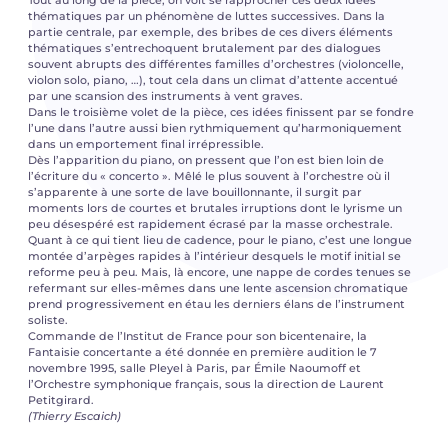
thématiques par un phénomène de luttes successives. Dans la
partie centrale, par exemple, des bribes de ces divers éléments
thématiques s’entrechoquent brutalement par des dialogues
souvent abrupts des différentes familles d’orchestres (violoncelle,
violon solo, piano, …), tout cela dans un climat d’attente accentué
par une scansion des instruments à vent graves.
Dans le troisième volet de la pièce, ces idées finissent par se fondre
l’une dans l’autre aussi bien rythmiquement qu’harmoniquement
dans un emportement final irrépressible.
Dès l’apparition du piano, on pressent que l’on est bien loin de
l’écriture du « concerto ». Mêlé le plus souvent à l’orchestre où il
s’apparente à une sorte de lave bouillonnante, il surgit par
moments lors de courtes et brutales irruptions dont le lyrisme un
peu désespéré est rapidement écrasé par la masse orchestrale.
Quant à ce qui tient lieu de cadence, pour le piano, c’est une longue
montée d’arpèges rapides à l’intérieur desquels le motif initial se
reforme peu à peu. Mais, là encore, une nappe de cordes tenues se
refermant sur elles-mêmes dans une lente ascension chromatique
prend progressivement en étau les derniers élans de l’instrument
soliste.
Commande de l’Institut de France pour son bicentenaire, la
Fantaisie concertante a été donnée en première audition le 7
novembre 1995, salle Pleyel à Paris, par Émile Naoumoff et
l’Orchestre symphonique français, sous la direction de Laurent
Petitgirard.
(Thierry Escaich)