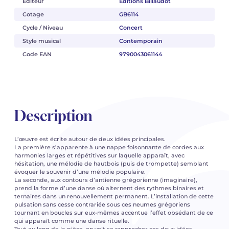
Éditeur
Éditions Billaudot
Cotage
GB6114
Cycle / Niveau
Concert
Style musical
Contemporain
Code EAN
9790043061144
Description
L’œuvre est écrite autour de deux idées principales.
La première s’apparente à une nappe foisonnante de cordes aux
harmonies larges et répétitives sur laquelle apparaît, avec
hésitation, une mélodie de hautbois (puis de trompette) semblant
évoquer le souvenir d’une mélodie populaire.
La seconde, aux contours d’antienne grégorienne (imaginaire),
prend la forme d’une danse où alternent des rythmes binaires et
ternaires dans un renouvellement permanent. L’installation de cette
pulsation sans cesse contrariée sous ces neumes grégoriens
tournant en boucles sur eux-mêmes accentue l’effet obsédant de ce
qui apparaît comme une danse rituelle.
Tout au long de la pièce, on voit se rapprocher ces deux idées