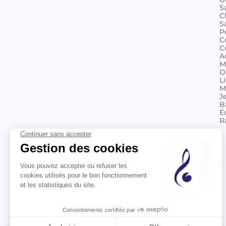
S
C
S
P
C
C
A
M
O
L
M
J
B
É
R