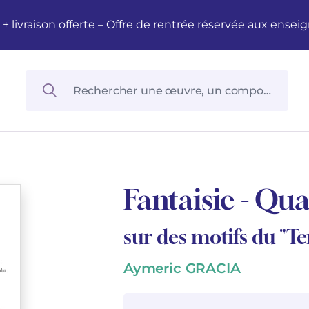
M + livraison offerte – Offre de rentrée réservée aux en
Fantaisie - Qua
sur des motifs du "T
Aymeric GRACIA