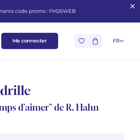
seignants code promo : FM26WEB
Me connecter
FR
drille
emps d'aimer" de R. Hahn