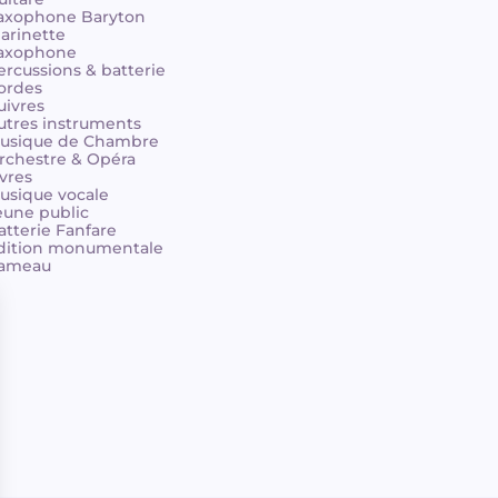
axophone Baryton
larinette
axophone
ercussions & batterie
ordes
uivres
utres instruments
usique de Chambre
rchestre & Opéra
ivres
usique vocale
eune public
atterie Fanfare
dition monumentale
ameau