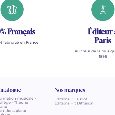
% Français
Éditeur 
Paris
t fabriqué en France
Au cœur de la musiqu
1896
atalogue
Nos marques
ormation musicale -
Editions Billaudot
olfège - Théorie
Éditions Hit Diffusion
iano
artitions piano
uitare