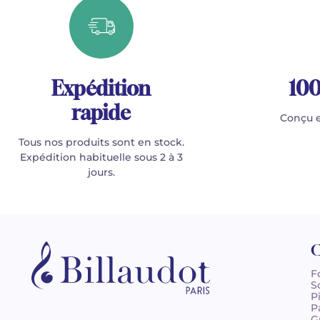
Expédition
100
rapide
Conçu e
Tous nos produits sont en stock.
Expédition habituelle sous 2 à 3
jours.
C
F
S
P
P
G