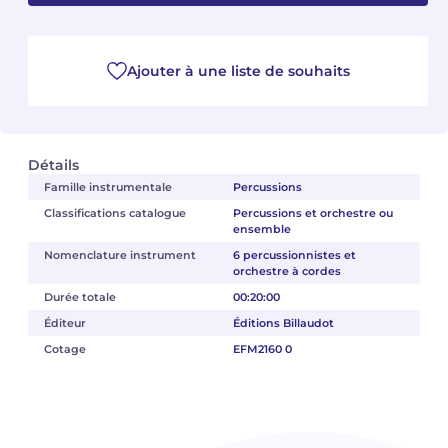
Camille PÉPIN
Camille PÉPIN
Voir tous les articles
Ajouter à une liste de souhaits
Jean-Baptiste ROBIN
Jean-Baptiste ROBIN
Oscar STRASNOY
Oscar STRASNOY
Détails
Germaine TAILLEFERRE
Germaine TAILLEFERRE
Famille instrumentale
Percussions
Classifications catalogue
Percussions et orchestre ou
Dimitri TCHESNOKOV
Dimitri TCHESNOKOV
ensemble
Nomenclature instrument
6 percussionnistes et
Fabien TOUCHARD
Fabien TOUCHARD
orchestre à cordes
Durée totale
00:20:00
Jean-François VERDIER
Jean-François VERDIER
Éditeur
Éditions Billaudot
Cotage
EFM2160 0
Fabien WAKSMAN
Fabien WAKSMAN
Pierre WISSMER
Pierre WISSMER
Pascal ZAVARO
Pascal ZAVARO