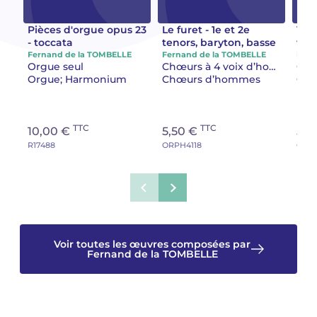
Camille PÉPIN
Camille PÉPIN
Pièces d'orgue opus 23
Le furet - 1e et 2e
Vers
Voir tous les articles
- toccata
tenors, baryton, basse
ver
d'h
Fernand de la TOMBELLE
Fernand de la TOMBELLE
Fern
Jean-Baptiste ROBIN
Jean-Baptiste ROBIN
Orgue seul
Chœurs à 4 voix d’hommes
bas
Orgue; Harmonium
Chœurs d’hommes
Chœ
Oscar STRASNOY
Oscar STRASNOY
Germaine TAILLEFERRE
Germaine TAILLEFERRE
TTC
TTC
10,00 €
5,50 €
5,5
R17488
ORPH4118
ORPH
Dimitri TCHESNOKOV
Dimitri TCHESNOKOV
Fabien TOUCHARD
Fabien TOUCHARD
Jean-François VERDIER
Jean-François VERDIER
Voir toutes les œuvres composées par
Fabien WAKSMAN
Fabien WAKSMAN
Fernand de la TOMBELLE
Pierre WISSMER
Pierre WISSMER
Pascal ZAVARO
Pascal ZAVARO