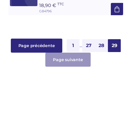
TTC
18,90 €
GB4796
1
...
27
28
29
Page précédente
Page suivante