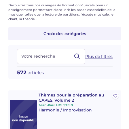
Voir tous les articles
Voir tous les articles
Découvrez tous nos ouvrages de Formation Musicale pour un
enseignement permettant d'acquérir les bases essentielles de la
Cours complets avec instruments
Autres instruments
Harmonica
Orchestres à vents
Voix
Livrets d'opéra
Marc-André DALBAVIE
Marc-André DALBAVIE
Voir tous les articles
Voir tous les articles
musique, telles que la lecture de partitions, l'écoute musicale, le
chant, la théorie…
Ukulélé
Musique de Chambre
Orchestres de jeunes
Vincent DAVID
Vincent DAVID
Voir tous les articles
Choix des catégories
Clavier synthétiseur
Orchestre & Opéra
Concerto
Fernande DECRUCK
Fernande DECRUCK
Voir tous les articles
Voir tous les articles
Voir tous les articles
Musique concertante
Livres
Thierry ESCAICH
Thierry ESCAICH
Votre recherche
Plus de filtres
Musique vocale
Graciane FINZI
Graciane FINZI
Voir tous les articles
572
articles
Jeune public
Anthony GIRARD
Anthony GIRARD
Voir tous les articles
Batterie Fanfare
Philippe LEROUX
Philippe LEROUX
Thèmes pour la préparation au
CAPES. Volume 2
Édition monumentale Rameau
Martin MATALON
Martin MATALON
Jean-Paul HOLSTEIN
Harmonie / Improvisation
Variété
Maurice OHANA
Maurice OHANA
Clara OLIVARES
Clara OLIVARES