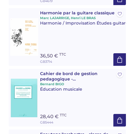
GB4619
Harmonie par la guitare classique
Marc LAJARRIGE, Henri LE BRAS
Harmonie / Improvisation Études guitare
TTC
36,50 €
GB3714
Cahier de bord de gestion
pedagogique -
musique/dessin/e.m.t.
Bernard BIGO
Éducation musicale
TTC
28,40 €
GB5444