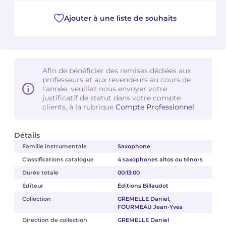
Ajouter à une liste de souhaits
Camille PÉPIN
Camille PÉPIN
Voir tous les articles
Jean-Baptiste ROBIN
Jean-Baptiste ROBIN
Oscar STRASNOY
Oscar STRASNOY
Afin de bénéficier des remises dédiées aux
professeurs et aux revendeurs au cours de
l'année, veuillez nous envoyer votre
Germaine TAILLEFERRE
Germaine TAILLEFERRE
justificatif de statut dans votre compte
clients, à la rubrique
Compte Professionnel
Dimitri TCHESNOKOV
Dimitri TCHESNOKOV
Fabien TOUCHARD
Fabien TOUCHARD
Détails
Famille instrumentale
Saxophone
Jean-François VERDIER
Jean-François VERDIER
Classifications catalogue
4 saxophones altos ou ténors
Durée totale
00:13:00
Fabien WAKSMAN
Fabien WAKSMAN
Éditeur
Éditions Billaudot
Collection
GREMELLE Daniel,
Pierre WISSMER
Pierre WISSMER
FOURMEAU Jean-Yves
Direction de collection
GREMELLE Daniel
Pascal ZAVARO
Pascal ZAVARO