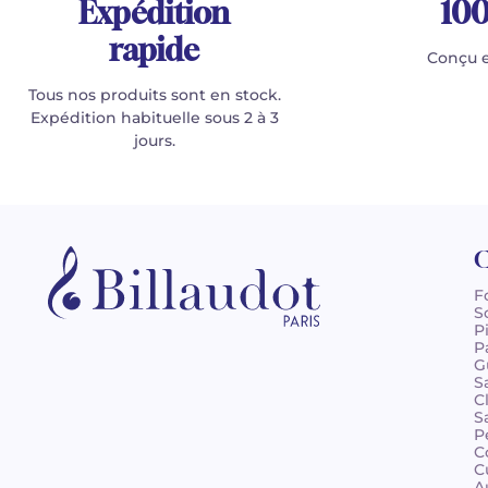
Expédition
100
rapide
Conçu e
Tous nos produits sont en stock.
Expédition habituelle sous 2 à 3
jours.
C
F
S
P
P
G
S
C
S
P
C
C
A