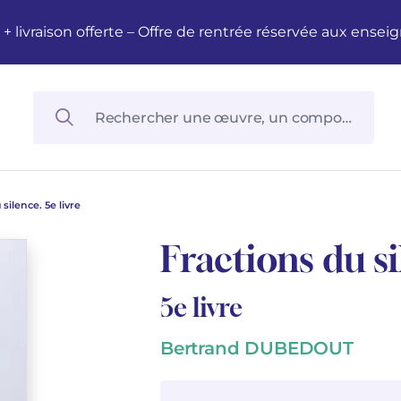
M + livraison offerte – Offre de rentrée réservée aux en
silence. 5e livre
Fractions du si
5e livre
Bertrand DUBEDOUT