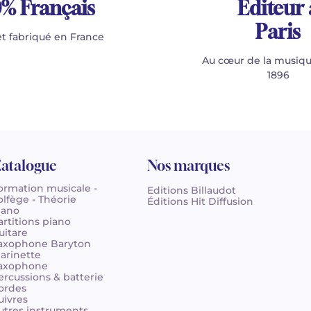
% Français
Éditeur 
Paris
t fabriqué en France
Au cœur de la musiqu
1896
atalogue
Nos marques
ormation musicale -
Editions Billaudot
olfège - Théorie
Éditions Hit Diffusion
iano
artitions piano
uitare
axophone Baryton
larinette
axophone
ercussions & batterie
ordes
uivres
utres instruments