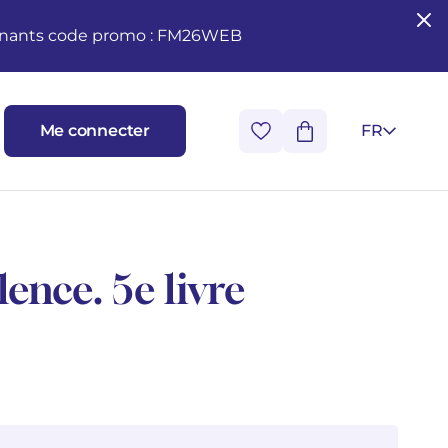
seignants code promo : FM26WEB
Me connecter
FR
lence. 5e livre