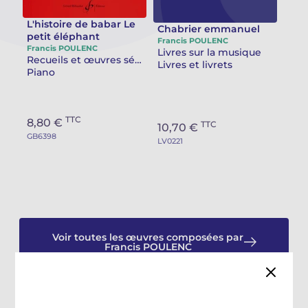
L'histoire de babar Le
Camille PÉPIN
Camille PÉPIN
Chabrier emmanuel
Voir tous les articles
petit éléphant
Francis POULENC
Francis POULENC
Livres sur la musique
Jean-Baptiste ROBIN
Jean-Baptiste ROBIN
Recueils et œuvres séparées piano
Livres et livrets
Piano
Oscar STRASNOY
Oscar STRASNOY
TTC
Germaine TAILLEFERRE
Germaine TAILLEFERRE
8,80 €
TTC
10,70 €
GB6398
LV0221
Dimitri TCHESNOKOV
Dimitri TCHESNOKOV
Fabien TOUCHARD
Fabien TOUCHARD
Jean-François VERDIER
Jean-François VERDIER
Voir toutes les œuvres composées par
Fabien WAKSMAN
Fabien WAKSMAN
Francis POULENC
Pierre WISSMER
Pierre WISSMER
Pascal ZAVARO
Pascal ZAVARO