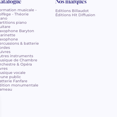
atalogue
Nos marques
ormation musicale -
Editions Billaudot
olfège - Théorie
Éditions Hit Diffusion
iano
artitions piano
uitare
axophone Baryton
larinette
axophone
ercussions & batterie
ordes
uivres
utres instruments
usique de Chambre
rchestre & Opéra
ivres
usique vocale
eune public
atterie Fanfare
dition monumentale
ameau