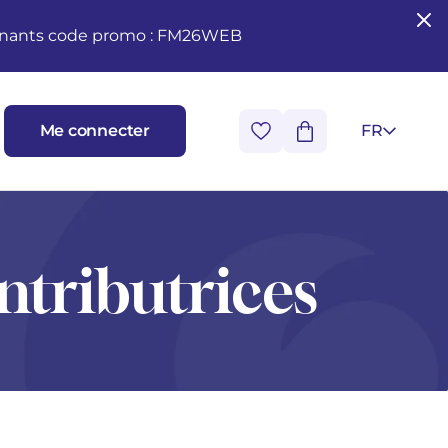
seignants code promo : FM26WEB
Me connecter
FR
ntributrices