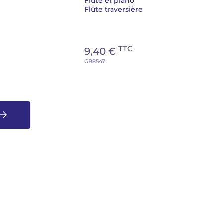
Flûte et piano
Flûte traversière
TTC
9,40 €
GB8547