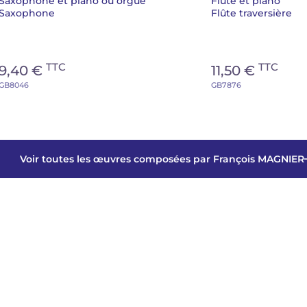
Saxophone et piano ou orgue
Flûte et piano
Saxophone
Flûte traversière
TTC
TTC
9,40 €
11,50 €
GB8046
GB7876
Voir toutes les œuvres composées par François MAGNIER