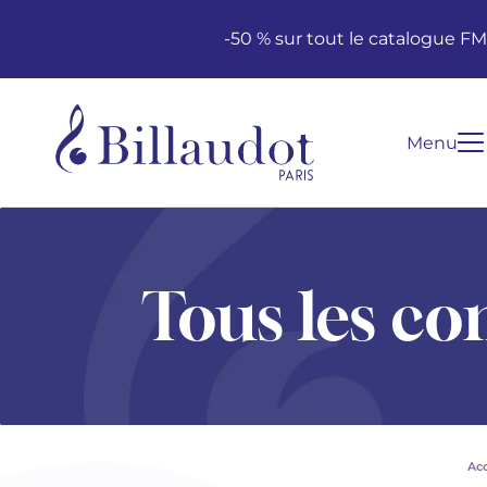
Aller au contenu
Aller à la navigation principale
-50 % sur tout le catalogue F
Menu
Tous les co
Acc