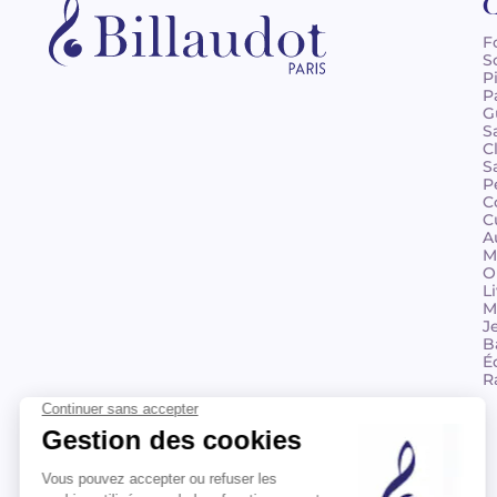
C
F
S
P
P
G
S
C
S
P
C
C
A
M
O
L
M
J
B
É
R