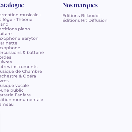
atalogue
Nos marques
ormation musicale -
Editions Billaudot
olfège - Théorie
Éditions Hit Diffusion
iano
artitions piano
uitare
axophone Baryton
larinette
axophone
ercussions & batterie
ordes
uivres
utres instruments
usique de Chambre
rchestre & Opéra
ivres
usique vocale
eune public
atterie Fanfare
dition monumentale
ameau