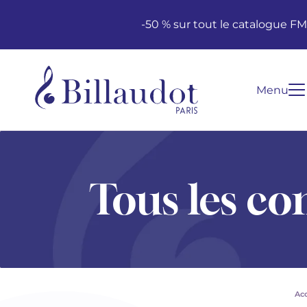
Aller au contenu
Aller à la navigation principale
-50 % sur tout le catalogue F
Menu
Tous les co
Acc