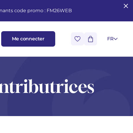
seignants code promo : FM26WEB
Me connecter
FR
ntributrices