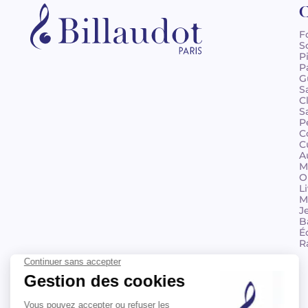
C
F
S
P
P
G
S
C
S
P
C
C
A
M
O
L
M
J
B
É
R