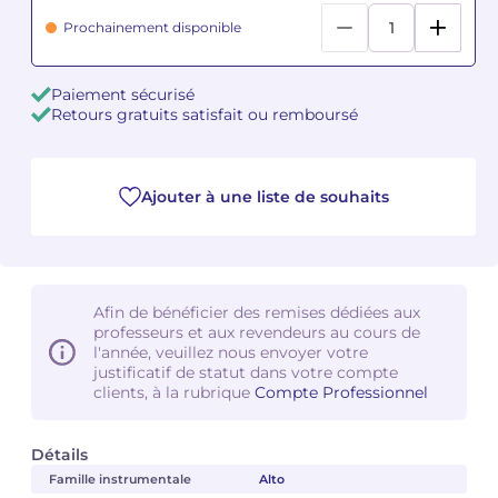
Prochainement disponible
Camille PÉPIN
Camille PÉPIN
Voir tous les articles
Paiement sécurisé
Jean-Baptiste ROBIN
Jean-Baptiste ROBIN
Retours gratuits satisfait ou remboursé
Oscar STRASNOY
Oscar STRASNOY
Ajouter à une liste de souhaits
Germaine TAILLEFERRE
Germaine TAILLEFERRE
Dimitri TCHESNOKOV
Dimitri TCHESNOKOV
Fabien TOUCHARD
Fabien TOUCHARD
Afin de bénéficier des remises dédiées aux
professeurs et aux revendeurs au cours de
Jean-François VERDIER
Jean-François VERDIER
l'année, veuillez nous envoyer votre
justificatif de statut dans votre compte
clients, à la rubrique
Compte Professionnel
Fabien WAKSMAN
Fabien WAKSMAN
Pierre WISSMER
Pierre WISSMER
Détails
Famille instrumentale
Alto
Pascal ZAVARO
Pascal ZAVARO