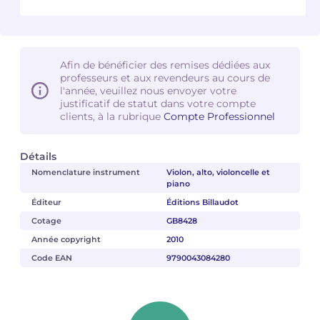
Camille PÉPIN
Camille PÉPIN
Voir tous les articles
Jean-Baptiste ROBIN
Jean-Baptiste ROBIN
Afin de bénéficier des remises dédiées aux
professeurs et aux revendeurs au cours de
l'année, veuillez nous envoyer votre
Oscar STRASNOY
Oscar STRASNOY
justificatif de statut dans votre compte
clients, à la rubrique
Compte Professionnel
Germaine TAILLEFERRE
Germaine TAILLEFERRE
Détails
Dimitri TCHESNOKOV
Dimitri TCHESNOKOV
Nomenclature instrument
Violon, alto, violoncelle et
piano
Fabien TOUCHARD
Fabien TOUCHARD
Éditeur
Éditions Billaudot
Cotage
GB8428
Jean-François VERDIER
Jean-François VERDIER
Année copyright
2010
Fabien WAKSMAN
Fabien WAKSMAN
Code EAN
9790043084280
Pierre WISSMER
Pierre WISSMER
Pascal ZAVARO
Pascal ZAVARO