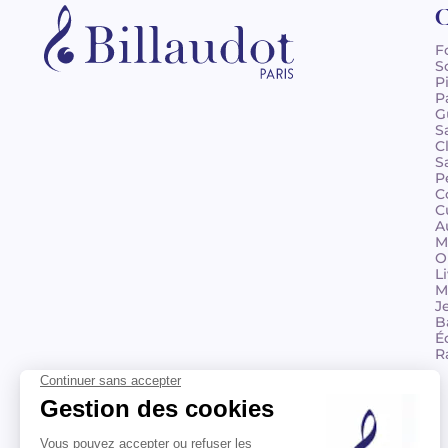
C
F
S
P
P
G
S
C
S
P
C
C
A
M
O
L
M
J
B
É
R