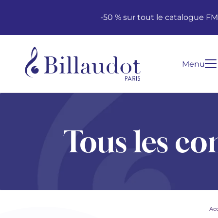
Aller au contenu
Aller à la navigation principale
-50 % sur tout le catalogue F
Menu
Tous les co
Acc