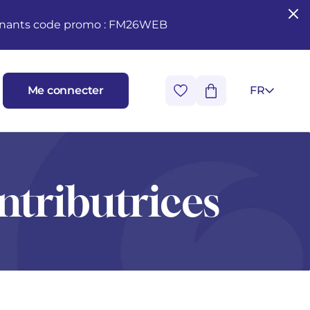
seignants code promo : FM26WEB
Me connecter
FR
ntributrices