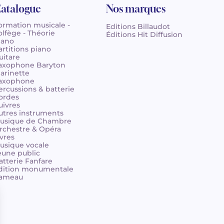
atalogue
Nos marques
ormation musicale -
Editions Billaudot
olfège - Théorie
Éditions Hit Diffusion
iano
artitions piano
uitare
axophone Baryton
larinette
axophone
ercussions & batterie
ordes
uivres
utres instruments
usique de Chambre
rchestre & Opéra
ivres
usique vocale
eune public
atterie Fanfare
dition monumentale
ameau