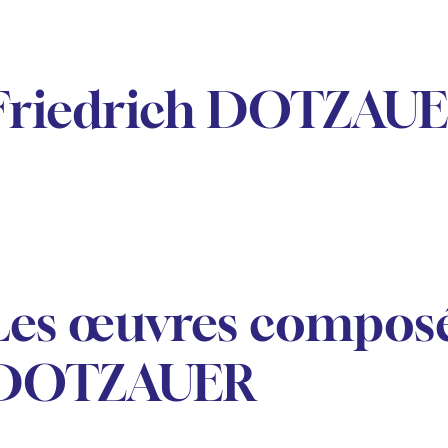
Friedrich DOTZAU
Les œuvres composé
DOTZAUER