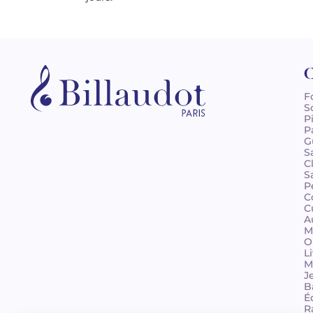
C
F
S
P
P
G
S
C
S
P
C
C
A
M
O
L
M
J
B
É
R