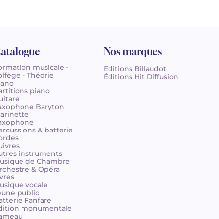
atalogue
Nos marques
ormation musicale -
Editions Billaudot
olfège - Théorie
Éditions Hit Diffusion
iano
artitions piano
uitare
axophone Baryton
larinette
axophone
ercussions & batterie
ordes
uivres
utres instruments
usique de Chambre
rchestre & Opéra
ivres
usique vocale
eune public
atterie Fanfare
dition monumentale
ameau