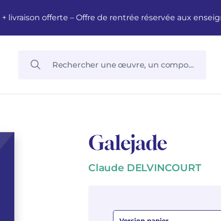
M + livraison offerte – Offre de rentrée réservée aux en
Galejade
Claude DELVINCOURT
Version papier