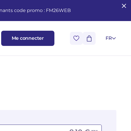
seignants code promo : FM26WEB
Me connecter
FR