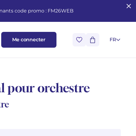
seignants code promo : FM26WEB
Me connecter
FR
l pour orchestre
tre