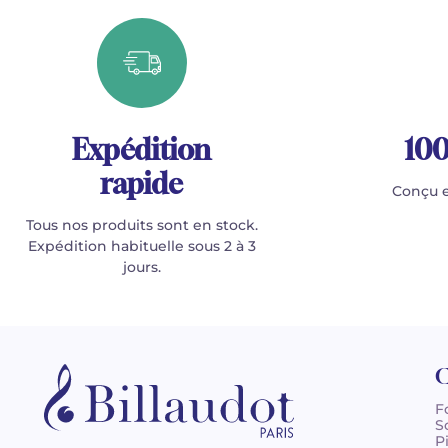
Expédition
100
rapide
Conçu e
Tous nos produits sont en stock.
Expédition habituelle sous 2 à 3
jours.
C
F
S
P