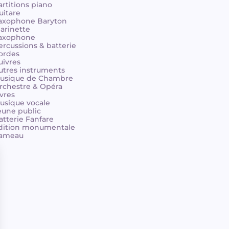
artitions piano
uitare
axophone Baryton
larinette
axophone
ercussions & batterie
ordes
uivres
utres instruments
usique de Chambre
rchestre & Opéra
ivres
usique vocale
eune public
atterie Fanfare
dition monumentale
ameau