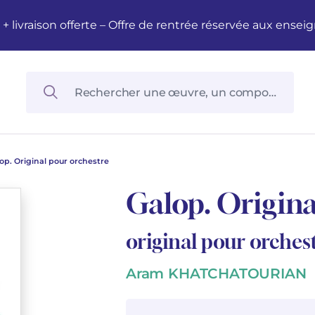
M + livraison offerte – Offre de rentrée réservée aux en
op. Original pour orchestre
Galop. Origina
original pour orches
Aram KHATCHATOURIAN