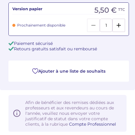
5,50 €
Version papier
TTC
Camille PÉPIN
Camille PÉPIN
Voir tous les articles
Prochainement disponible
Jean-Baptiste ROBIN
Jean-Baptiste ROBIN
Oscar STRASNOY
Oscar STRASNOY
Paiement sécurisé
Retours gratuits satisfait ou remboursé
Germaine TAILLEFERRE
Germaine TAILLEFERRE
Dimitri TCHESNOKOV
Dimitri TCHESNOKOV
Ajouter à une liste de souhaits
Fabien TOUCHARD
Fabien TOUCHARD
Jean-François VERDIER
Jean-François VERDIER
Afin de bénéficier des remises dédiées aux
Fabien WAKSMAN
Fabien WAKSMAN
professeurs et aux revendeurs au cours de
l'année, veuillez nous envoyer votre
justificatif de statut dans votre compte
Pierre WISSMER
Pierre WISSMER
clients, à la rubrique
Compte Professionnel
Pascal ZAVARO
Pascal ZAVARO