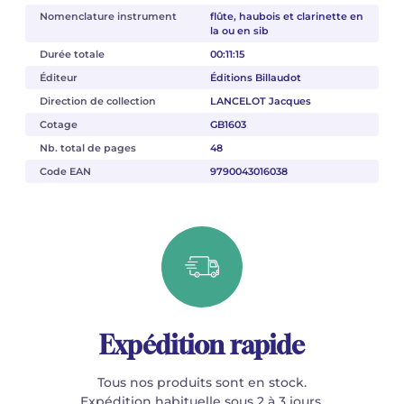
Nomenclature instrument
flûte, haubois et clarinette en
la ou en sib
Durée totale
00:11:15
Éditeur
Éditions Billaudot
Direction de collection
LANCELOT Jacques
Cotage
GB1603
Nb. total de pages
48
Code EAN
9790043016038
Expédition rapide
Tous nos produits sont en stock.
Expédition habituelle sous 2 à 3 jours.