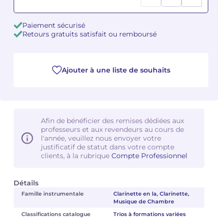
Camille PÉPIN
Camille PÉPIN
Voir tous les articles
Paiement sécurisé
Retours gratuits satisfait ou remboursé
Jean-Baptiste ROBIN
Jean-Baptiste ROBIN
Oscar STRASNOY
Oscar STRASNOY
Ajouter à une liste de souhaits
Germaine TAILLEFERRE
Germaine TAILLEFERRE
Dimitri TCHESNOKOV
Dimitri TCHESNOKOV
Afin de bénéficier des remises dédiées aux
professeurs et aux revendeurs au cours de
Fabien TOUCHARD
Fabien TOUCHARD
l'année, veuillez nous envoyer votre
justificatif de statut dans votre compte
Jean-François VERDIER
Jean-François VERDIER
clients, à la rubrique
Compte Professionnel
Fabien WAKSMAN
Fabien WAKSMAN
Détails
Famille instrumentale
Clarinette en la, Clarinette,
Pierre WISSMER
Pierre WISSMER
Musique de Chambre
Classifications catalogue
Trios à formations variées
Pascal ZAVARO
Pascal ZAVARO