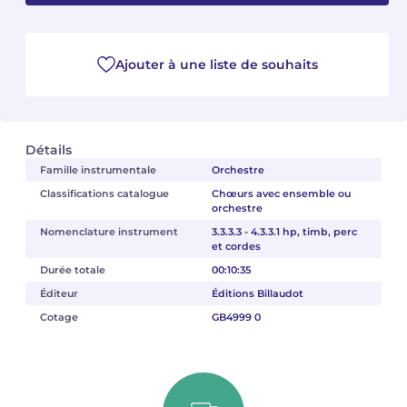
Camille PÉPIN
Camille PÉPIN
Voir tous les articles
Ajouter à une liste de souhaits
Jean-Baptiste ROBIN
Jean-Baptiste ROBIN
Oscar STRASNOY
Oscar STRASNOY
Détails
Germaine TAILLEFERRE
Germaine TAILLEFERRE
Famille instrumentale
Orchestre
Classifications catalogue
Chœurs avec ensemble ou
Dimitri TCHESNOKOV
Dimitri TCHESNOKOV
orchestre
Nomenclature instrument
3.3.3.3 - 4.3.3.1 hp, timb, perc
Fabien TOUCHARD
Fabien TOUCHARD
et cordes
Durée totale
00:10:35
Jean-François VERDIER
Jean-François VERDIER
Éditeur
Éditions Billaudot
Cotage
GB4999 0
Fabien WAKSMAN
Fabien WAKSMAN
Pierre WISSMER
Pierre WISSMER
Pascal ZAVARO
Pascal ZAVARO