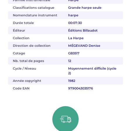
Famille instrumentale
Harpe
Classifications catalogue
Grande harpe seule
Nomenclature instrument
harpe
Durée totale
00:07:30
Éditeur
Éditions Billaudot
Collection
La Harpe
Direction de collection
MÉGEVAND Denise
Cotage
GB3517
Nb. total de pages
12
Cycle / Niveau
Moyennement difficile (cycle
2)
Année copyright
1982
Code EAN
9790043035176