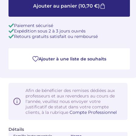
Ajouter au panier
(10,70 €)
Camille PÉPIN
Camille PÉPIN
Voir tous les articles
Paiement sécurisé
Jean-Baptiste ROBIN
Jean-Baptiste ROBIN
Expédition sous 2 à 3 jours ouvrés
Retours gratuits satisfait ou remboursé
Oscar STRASNOY
Oscar STRASNOY
Germaine TAILLEFERRE
Germaine TAILLEFERRE
Ajouter à une liste de souhaits
Dimitri TCHESNOKOV
Dimitri TCHESNOKOV
Fabien TOUCHARD
Fabien TOUCHARD
Afin de bénéficier des remises dédiées aux
Jean-François VERDIER
Jean-François VERDIER
professeurs et aux revendeurs au cours de
l'année, veuillez nous envoyer votre
justificatif de statut dans votre compte
Fabien WAKSMAN
Fabien WAKSMAN
clients, à la rubrique
Compte Professionnel
Pierre WISSMER
Pierre WISSMER
Détails
Pascal ZAVARO
Pascal ZAVARO