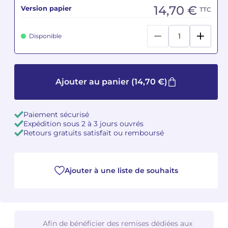
14,70 €
Version papier
TTC
Camille PÉPIN
Camille PÉPIN
Voir tous les articles
Disponible
Jean-Baptiste ROBIN
Jean-Baptiste ROBIN
Oscar STRASNOY
Oscar STRASNOY
Ajouter au panier
(14,70 €)
Germaine TAILLEFERRE
Germaine TAILLEFERRE
Dimitri TCHESNOKOV
Dimitri TCHESNOKOV
Paiement sécurisé
Expédition sous 2 à 3 jours ouvrés
Retours gratuits satisfait ou remboursé
Fabien TOUCHARD
Fabien TOUCHARD
Jean-François VERDIER
Jean-François VERDIER
Ajouter à une liste de souhaits
Fabien WAKSMAN
Fabien WAKSMAN
Pierre WISSMER
Pierre WISSMER
Afin de bénéficier des remises dédiées aux
Pascal ZAVARO
Pascal ZAVARO