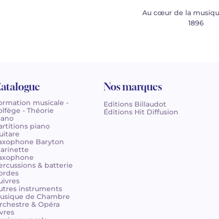
Au cœur de la musiqu
1896
atalogue
Nos marques
ormation musicale -
Editions Billaudot
olfège - Théorie
Éditions Hit Diffusion
iano
artitions piano
uitare
axophone Baryton
larinette
axophone
ercussions & batterie
ordes
uivres
utres instruments
usique de Chambre
rchestre & Opéra
ivres