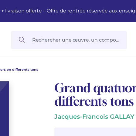
M + livraison offerte – Offre de rentrée réservée aux en
ors en differents tons
Grand quatuor
differents tons
Jacques-Francois GALLAY