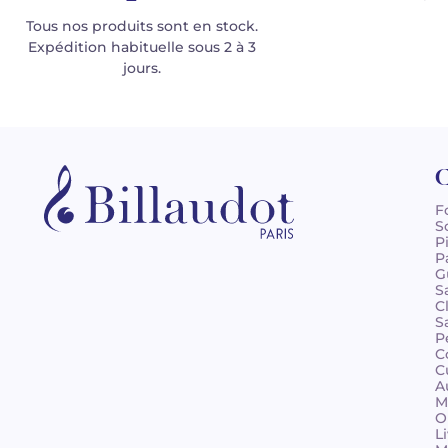
Tous nos produits sont en stock.
Expédition habituelle sous 2 à 3
jours.
C
F
S
P
P
G
S
C
S
P
C
C
A
M
O
L