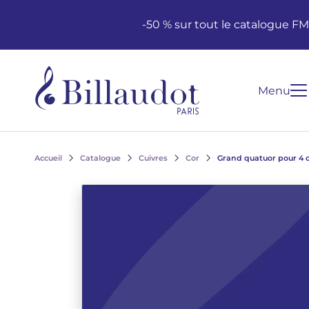
Aller au contenu
Aller à la navigation principale
-50 % sur tout le catalogue F
Menu
Accueil
Catalogue
Cuivres
Cor
Grand quatuor pour 4 c