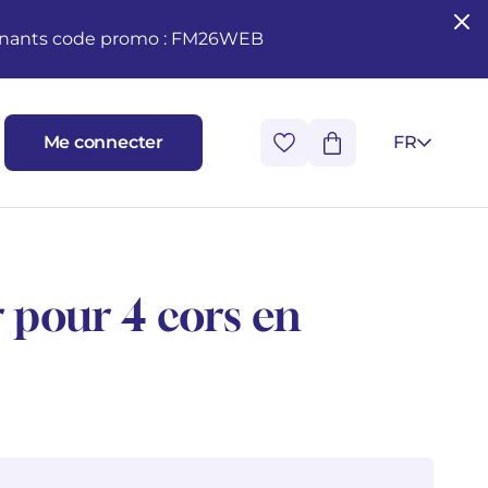
seignants code promo : FM26WEB
Me connecter
FR
 pour 4 cors en