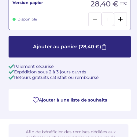
28,40 €
Version papier
TTC
Camille PÉPIN
Camille PÉPIN
Voir tous les articles
Disponible
Jean-Baptiste ROBIN
Jean-Baptiste ROBIN
Oscar STRASNOY
Oscar STRASNOY
Ajouter au panier
(28,40 €)
Germaine TAILLEFERRE
Germaine TAILLEFERRE
Paiement sécurisé
Dimitri TCHESNOKOV
Dimitri TCHESNOKOV
Expédition sous 2 à 3 jours ouvrés
Retours gratuits satisfait ou remboursé
Fabien TOUCHARD
Fabien TOUCHARD
Jean-François VERDIER
Jean-François VERDIER
Ajouter à une liste de souhaits
Fabien WAKSMAN
Fabien WAKSMAN
Pierre WISSMER
Pierre WISSMER
Afin de bénéficier des remises dédiées aux
Pascal ZAVARO
Pascal ZAVARO