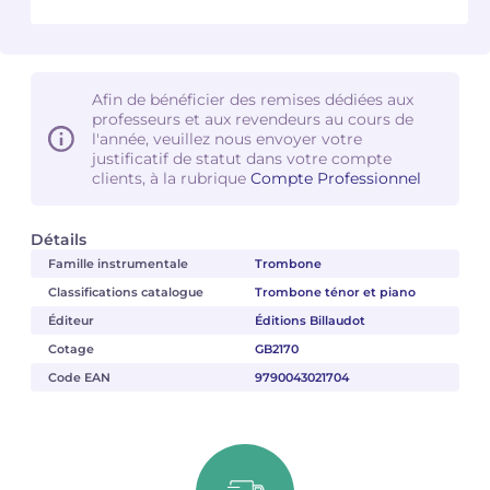
Camille PÉPIN
Camille PÉPIN
Voir tous les articles
Jean-Baptiste ROBIN
Jean-Baptiste ROBIN
Afin de bénéficier des remises dédiées aux
professeurs et aux revendeurs au cours de
l'année, veuillez nous envoyer votre
Oscar STRASNOY
Oscar STRASNOY
justificatif de statut dans votre compte
clients, à la rubrique
Compte Professionnel
Germaine TAILLEFERRE
Germaine TAILLEFERRE
Détails
Dimitri TCHESNOKOV
Dimitri TCHESNOKOV
Famille instrumentale
Trombone
Fabien TOUCHARD
Fabien TOUCHARD
Classifications catalogue
Trombone ténor et piano
Éditeur
Éditions Billaudot
Jean-François VERDIER
Jean-François VERDIER
Cotage
GB2170
Code EAN
9790043021704
Fabien WAKSMAN
Fabien WAKSMAN
Pierre WISSMER
Pierre WISSMER
Pascal ZAVARO
Pascal ZAVARO