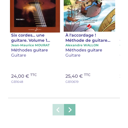
Six cordes… une
À l'accordage !
La 
guitare. Volume 1
Méthode de guitare
Gui
méthode à l'usage des
pour enfants
Jean-Maurice MOURAT
Alexandre WALLON
Chri
Méthodes guitare
Méthodes guitare
Mét
débutants
Guitare
Guitare
Gui
TTC
TTC
24,00 €
25,40 €
24,
GB1648
GB10619
HIT21