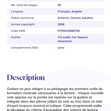
Nb. total de pages
56
Langues
Français, Anglais
Public concerné
Enfants, Jeunes, Adultes
Année copyright
2006
Code EAN
9790043080756
Audios
CD audio, Sur Espace
éducation
Compléments EDU
sans
Description
Guitare en jeu
x intègre à sa pédagogie les premiers outils de
formation musicale nécessaires à la lecture : chaque nouvelle
note apprise sur la portée est repérée sur la guitare et
intégrée dans des pièces (allant du solo au trio) dans un état
d'esprit toujours musical et ludique. Cette progressivité pallie
le décalage du rythme d'acquisition des notions de lecture