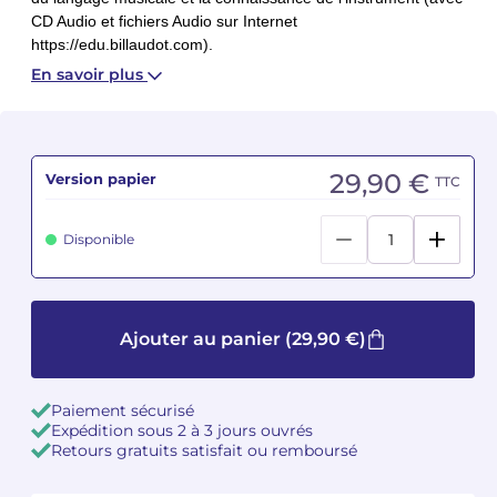
CD Audio et fichiers Audio sur Internet
https://edu.billaudot.com).
Camille PÉPIN
Camille PÉPIN
Voir tous les articles
En savoir plus
Jean-Baptiste ROBIN
Jean-Baptiste ROBIN
Oscar STRASNOY
Oscar STRASNOY
29,90 €
Version papier
TTC
Germaine TAILLEFERRE
Germaine TAILLEFERRE
Disponible
Dimitri TCHESNOKOV
Dimitri TCHESNOKOV
Fabien TOUCHARD
Fabien TOUCHARD
Ajouter au panier
(29,90 €)
Jean-François VERDIER
Jean-François VERDIER
Fabien WAKSMAN
Fabien WAKSMAN
Paiement sécurisé
Expédition sous 2 à 3 jours ouvrés
Pierre WISSMER
Pierre WISSMER
Retours gratuits satisfait ou remboursé
Pascal ZAVARO
Pascal ZAVARO