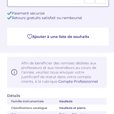
Camille PÉPIN
Camille PÉPIN
Voir tous les articles
Paiement sécurisé
Retours gratuits satisfait ou remboursé
Jean-Baptiste ROBIN
Jean-Baptiste ROBIN
Oscar STRASNOY
Oscar STRASNOY
Ajouter à une liste de souhaits
Germaine TAILLEFERRE
Germaine TAILLEFERRE
Dimitri TCHESNOKOV
Dimitri TCHESNOKOV
Afin de bénéficier des remises dédiées aux
professeurs et aux revendeurs au cours de
Fabien TOUCHARD
Fabien TOUCHARD
l'année, veuillez nous envoyer votre
justificatif de statut dans votre compte
Jean-François VERDIER
Jean-François VERDIER
clients, à la rubrique
Compte Professionnel
Fabien WAKSMAN
Fabien WAKSMAN
Détails
Famille instrumentale
Hautbois
Pierre WISSMER
Pierre WISSMER
Classifications catalogue
Hautbois et piano
Pascal ZAVARO
Pascal ZAVARO