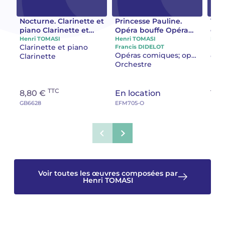
Camille PÉPIN
Camille PÉPIN
Nocturne. Clarinette et
Princesse Pauline.
Tah
Voir tous les articles
piano Clarinette et
Opéra bouffe Opéra
gau
piano
bouffe
Henri TOMASI
Henri TOMASI
Henr
Jean-Baptiste ROBIN
Jean-Baptiste ROBIN
Clarinette et piano
Mus
Francis DIDELOT
Opéras comiques; opéra bouffe
Clarinette
Orc
Orchestre
Oscar STRASNOY
Oscar STRASNOY
Germaine TAILLEFERRE
Germaine TAILLEFERRE
TTC
8,80 €
En location
12,
GB6628
EFM705-O
EFM1
Dimitri TCHESNOKOV
Dimitri TCHESNOKOV
Fabien TOUCHARD
Fabien TOUCHARD
Jean-François VERDIER
Jean-François VERDIER
Voir toutes les œuvres composées par
Fabien WAKSMAN
Fabien WAKSMAN
Henri TOMASI
Pierre WISSMER
Pierre WISSMER
Pascal ZAVARO
Pascal ZAVARO