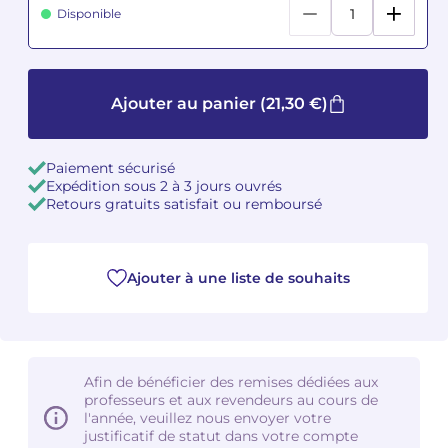
Disponible
Camille PÉPIN
Camille PÉPIN
Voir tous les articles
Jean-Baptiste ROBIN
Jean-Baptiste ROBIN
Ajouter au panier
(21,30 €)
Oscar STRASNOY
Oscar STRASNOY
Paiement sécurisé
Germaine TAILLEFERRE
Germaine TAILLEFERRE
Expédition sous 2 à 3 jours ouvrés
Retours gratuits satisfait ou remboursé
Dimitri TCHESNOKOV
Dimitri TCHESNOKOV
Fabien TOUCHARD
Fabien TOUCHARD
Ajouter à une liste de souhaits
Jean-François VERDIER
Jean-François VERDIER
Fabien WAKSMAN
Fabien WAKSMAN
Afin de bénéficier des remises dédiées aux
professeurs et aux revendeurs au cours de
Pierre WISSMER
Pierre WISSMER
l'année, veuillez nous envoyer votre
justificatif de statut dans votre compte
Pascal ZAVARO
Pascal ZAVARO