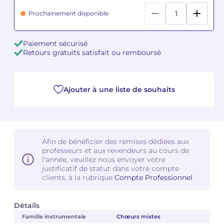
Prochainement disponible
Camille PÉPIN
Camille PÉPIN
Voir tous les articles
Paiement sécurisé
Jean-Baptiste ROBIN
Jean-Baptiste ROBIN
Retours gratuits satisfait ou remboursé
Oscar STRASNOY
Oscar STRASNOY
Germaine TAILLEFERRE
Germaine TAILLEFERRE
Ajouter à une liste de souhaits
Dimitri TCHESNOKOV
Dimitri TCHESNOKOV
Fabien TOUCHARD
Fabien TOUCHARD
Afin de bénéficier des remises dédiées aux
professeurs et aux revendeurs au cours de
Jean-François VERDIER
Jean-François VERDIER
l'année, veuillez nous envoyer votre
justificatif de statut dans votre compte
clients, à la rubrique
Compte Professionnel
Fabien WAKSMAN
Fabien WAKSMAN
Pierre WISSMER
Pierre WISSMER
Détails
Famille instrumentale
Chœurs mixtes
Pascal ZAVARO
Pascal ZAVARO