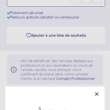
Camille PÉPIN
Camille PÉPIN
Voir tous les articles
Paiement sécurisé
Retours gratuits satisfait ou remboursé
Jean-Baptiste ROBIN
Jean-Baptiste ROBIN
Oscar STRASNOY
Oscar STRASNOY
Ajouter à une liste de souhaits
Germaine TAILLEFERRE
Germaine TAILLEFERRE
Dimitri TCHESNOKOV
Dimitri TCHESNOKOV
Afin de bénéficier des remises dédiées aux
professeurs et aux revendeurs au cours de
Fabien TOUCHARD
Fabien TOUCHARD
l'année, veuillez nous envoyer votre
justificatif de statut dans votre compte
Jean-François VERDIER
Jean-François VERDIER
clients, à la rubrique
Compte Professionnel
Fabien WAKSMAN
Fabien WAKSMAN
Détails
Famille instrumentale
Flûte traversière
Pierre WISSMER
Pierre WISSMER
Classifications catalogue
Flûte et piano
Pascal ZAVARO
Pascal ZAVARO