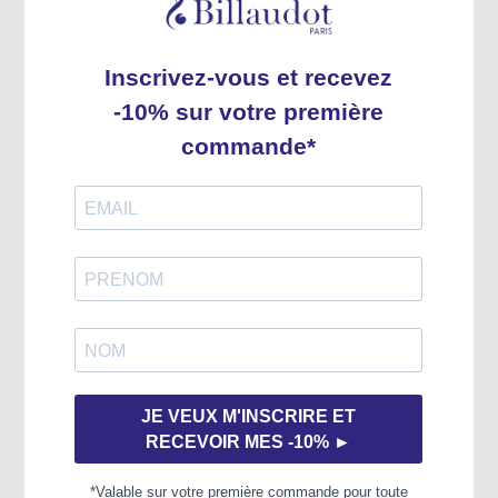
Éditeur
Éditions Billaudot
Cotage
SEA479
Cycle / Niveau
Difficile (cycle 3)
Expédition rapide
Tous nos produits sont en stock.
Expédition habituelle sous 2 à 3 jours.