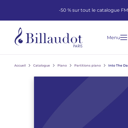
Aller au contenu
Aller à la navigation principale
-50 % sur tout le catalogue F
Menu
Accueil
Catalogue
Piano
Partitions piano
Into The Da