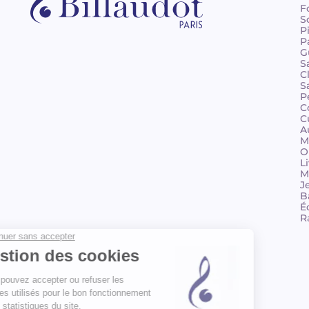
F
S
P
P
G
S
C
S
P
C
C
A
M
O
L
M
J
B
É
R