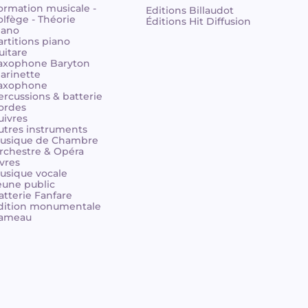
ormation musicale -
Editions Billaudot
olfège - Théorie
Éditions Hit Diffusion
iano
artitions piano
uitare
axophone Baryton
larinette
axophone
ercussions & batterie
ordes
uivres
utres instruments
usique de Chambre
rchestre & Opéra
ivres
usique vocale
eune public
atterie Fanfare
dition monumentale
ameau