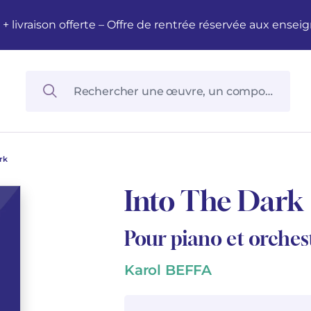
M + livraison offerte – Offre de rentrée réservée aux en
rk
Into The Dark
Pour piano et orches
Karol BEFFA