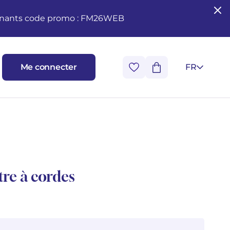
seignants code promo : FM26WEB
Me connecter
FR
tre à cordes