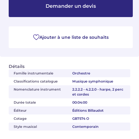
Demander un devis
Camille PÉPIN
Camille PÉPIN
Voir tous les articles
Jean-Baptiste ROBIN
Jean-Baptiste ROBIN
Ajouter à une liste de souhaits
Oscar STRASNOY
Oscar STRASNOY
Germaine TAILLEFERRE
Germaine TAILLEFERRE
Détails
Dimitri TCHESNOKOV
Dimitri TCHESNOKOV
Famille instrumentale
Orchestre
Classifications catalogue
Musique symphonique
Fabien TOUCHARD
Fabien TOUCHARD
Nomenclature instrument
2.2.2.2 - 4.2.2.0 - harpe, 2 perc
et cordes
Jean-François VERDIER
Jean-François VERDIER
Durée totale
00:04:00
Fabien WAKSMAN
Fabien WAKSMAN
Éditeur
Éditions Billaudot
Cotage
GB7574 O
Pierre WISSMER
Pierre WISSMER
Style musical
Contemporain
Pascal ZAVARO
Pascal ZAVARO