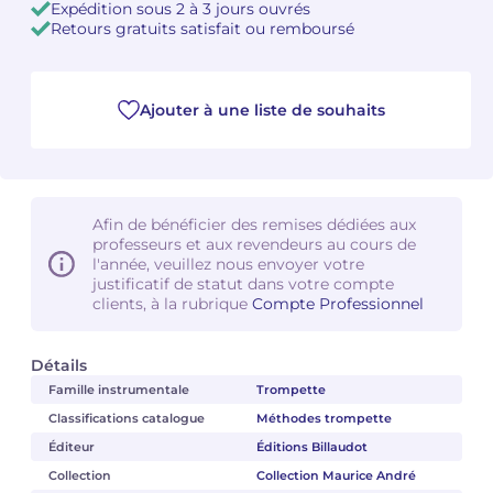
Expédition sous 2 à 3 jours ouvrés
Retours gratuits satisfait ou remboursé
Camille PÉPIN
Camille PÉPIN
Voir tous les articles
Jean-Baptiste ROBIN
Jean-Baptiste ROBIN
Ajouter à une liste de souhaits
Oscar STRASNOY
Oscar STRASNOY
Germaine TAILLEFERRE
Germaine TAILLEFERRE
Afin de bénéficier des remises dédiées aux
Dimitri TCHESNOKOV
Dimitri TCHESNOKOV
professeurs et aux revendeurs au cours de
l'année, veuillez nous envoyer votre
justificatif de statut dans votre compte
Fabien TOUCHARD
Fabien TOUCHARD
clients, à la rubrique
Compte Professionnel
Jean-François VERDIER
Jean-François VERDIER
Détails
Famille instrumentale
Trompette
Fabien WAKSMAN
Fabien WAKSMAN
Classifications catalogue
Méthodes trompette
Pierre WISSMER
Pierre WISSMER
Éditeur
Éditions Billaudot
Collection
Collection Maurice André
Pascal ZAVARO
Pascal ZAVARO