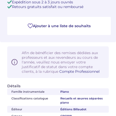
Expédition sous 2 à 3 jours ouvrés
Retours gratuits satisfait ou remboursé
Camille PÉPIN
Camille PÉPIN
Voir tous les articles
Jean-Baptiste ROBIN
Jean-Baptiste ROBIN
Ajouter à une liste de souhaits
Oscar STRASNOY
Oscar STRASNOY
Germaine TAILLEFERRE
Germaine TAILLEFERRE
Afin de bénéficier des remises dédiées aux
professeurs et aux revendeurs au cours de
Dimitri TCHESNOKOV
Dimitri TCHESNOKOV
l'année, veuillez nous envoyer votre
justificatif de statut dans votre compte
Fabien TOUCHARD
Fabien TOUCHARD
clients, à la rubrique
Compte Professionnel
Jean-François VERDIER
Jean-François VERDIER
Détails
Famille instrumentale
Piano
Fabien WAKSMAN
Fabien WAKSMAN
Classifications catalogue
Recueils et œuvres séparées
piano
Pierre WISSMER
Pierre WISSMER
Éditeur
Éditions Billaudot
Pascal ZAVARO
Pascal ZAVARO
Cotage
GB6998