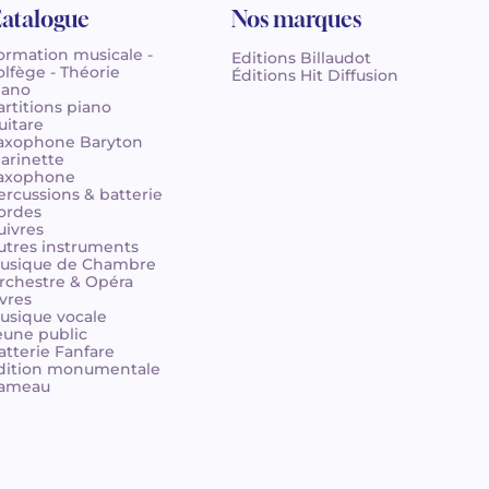
atalogue
Nos marques
ormation musicale -
Editions Billaudot
olfège - Théorie
Éditions Hit Diffusion
iano
artitions piano
uitare
axophone Baryton
larinette
axophone
ercussions & batterie
ordes
uivres
utres instruments
usique de Chambre
rchestre & Opéra
ivres
usique vocale
eune public
atterie Fanfare
dition monumentale
ameau