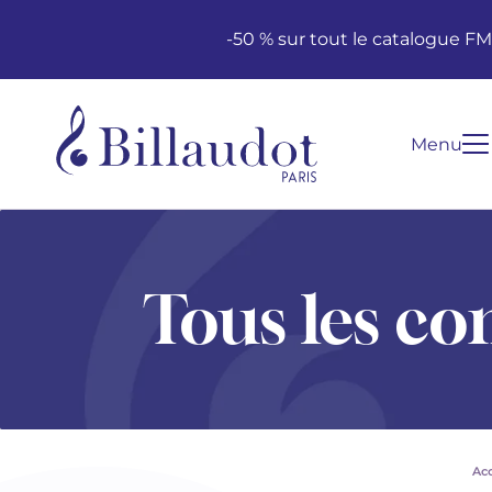
Aller au contenu
Aller à la navigation principale
-50 % sur tout le catalogue F
Menu
Tous les co
Acc