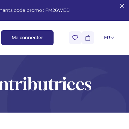
seignants code promo : FM26WEB
Me connecter
FR
ntributrices