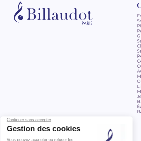
C
F
S
P
P
G
S
C
S
P
C
C
A
M
O
L
M
J
B
É
R