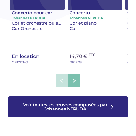
Camille PÉPIN
Camille PÉPIN
Concerto pour cor
Concerto
Con
Voir tous les articles
Johannes NERUDA
Johannes NERUDA
Joh
Cor et orchestre ou ensemble
Cor et piano
Jean-Baptiste ROBIN
Jean-Baptiste ROBIN
Cor Orchestre
Cor
Cor
Oscar STRASNOY
Oscar STRASNOY
Germaine TAILLEFERRE
Germaine TAILLEFERRE
TTC
En location
14,70 €
17,
GB1703-O
GB1703
GB17
Dimitri TCHESNOKOV
Dimitri TCHESNOKOV
Fabien TOUCHARD
Fabien TOUCHARD
Jean-François VERDIER
Jean-François VERDIER
Voir toutes les œuvres composées par
Fabien WAKSMAN
Fabien WAKSMAN
Johannes NERUDA
Pierre WISSMER
Pierre WISSMER
Pascal ZAVARO
Pascal ZAVARO