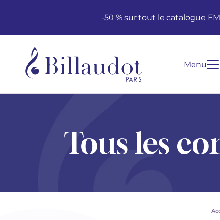
Aller au contenu
Aller à la navigation principale
-50 % sur tout le catalogue F
Menu
Tous les co
Acc