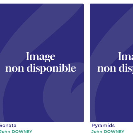
Sonata
Pyramids
John DOWNEY
John DOWNEY