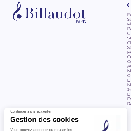
C
F
S
P
P
G
S
C
S
P
C
C
A
M
O
L
M
J
B
É
R