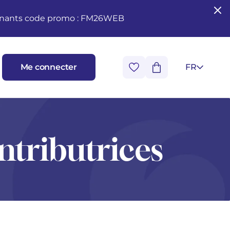
seignants code promo : FM26WEB
Me connecter
FR
ntributrices