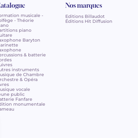
atalogue
Nos marques
ormation musicale -
Editions Billaudot
olfège - Théorie
Éditions Hit Diffusion
iano
artitions piano
uitare
axophone Baryton
larinette
axophone
ercussions & batterie
ordes
uivres
utres instruments
usique de Chambre
rchestre & Opéra
ivres
usique vocale
eune public
atterie Fanfare
dition monumentale
ameau