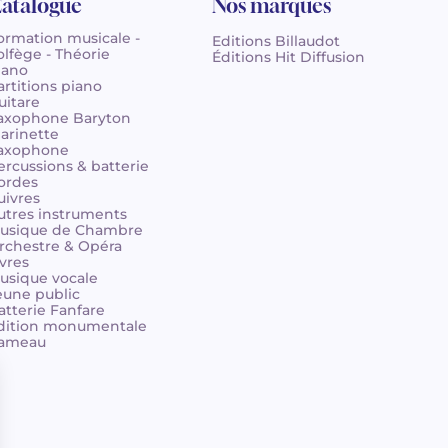
atalogue
Nos marques
ormation musicale -
Editions Billaudot
olfège - Théorie
Éditions Hit Diffusion
iano
artitions piano
uitare
axophone Baryton
larinette
axophone
ercussions & batterie
ordes
uivres
utres instruments
usique de Chambre
rchestre & Opéra
ivres
usique vocale
eune public
atterie Fanfare
dition monumentale
ameau