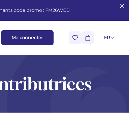
seignants code promo : FM26WEB
Me connecter
FR
ntributrices