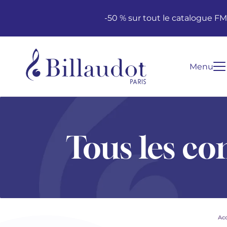
Aller au contenu
Aller à la navigation principale
-50 % sur tout le catalogue F
Menu
Tous les co
Acc