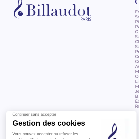
C
F
S
P
P
G
S
C
S
P
C
C
A
M
O
L
M
J
B
É
R