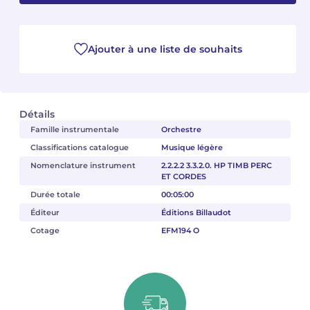
Camille PÉPIN
Camille PÉPIN
Voir tous les articles
Ajouter à une liste de souhaits
Jean-Baptiste ROBIN
Jean-Baptiste ROBIN
Oscar STRASNOY
Oscar STRASNOY
Détails
Germaine TAILLEFERRE
Germaine TAILLEFERRE
Famille instrumentale
Orchestre
Classifications catalogue
Musique légère
Dimitri TCHESNOKOV
Dimitri TCHESNOKOV
Nomenclature instrument
2.2.2.2 3.3.2.0. HP TIMB PERC
ET CORDES
Fabien TOUCHARD
Fabien TOUCHARD
Durée totale
00:05:00
Éditeur
Éditions Billaudot
Jean-François VERDIER
Jean-François VERDIER
Cotage
EFM194 O
Fabien WAKSMAN
Fabien WAKSMAN
Pierre WISSMER
Pierre WISSMER
Pascal ZAVARO
Pascal ZAVARO