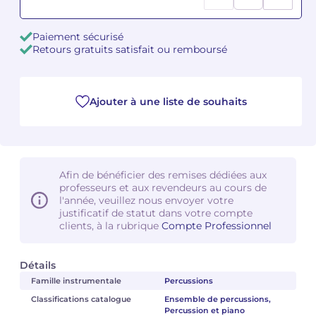
Camille PÉPIN
Camille PÉPIN
Voir tous les articles
Paiement sécurisé
Retours gratuits satisfait ou remboursé
Jean-Baptiste ROBIN
Jean-Baptiste ROBIN
Oscar STRASNOY
Oscar STRASNOY
Ajouter à une liste de souhaits
Germaine TAILLEFERRE
Germaine TAILLEFERRE
Dimitri TCHESNOKOV
Dimitri TCHESNOKOV
Afin de bénéficier des remises dédiées aux
professeurs et aux revendeurs au cours de
Fabien TOUCHARD
Fabien TOUCHARD
l'année, veuillez nous envoyer votre
justificatif de statut dans votre compte
Jean-François VERDIER
Jean-François VERDIER
clients, à la rubrique
Compte Professionnel
Fabien WAKSMAN
Fabien WAKSMAN
Détails
Famille instrumentale
Percussions
Pierre WISSMER
Pierre WISSMER
Classifications catalogue
Ensemble de percussions,
Percussion et piano
Pascal ZAVARO
Pascal ZAVARO