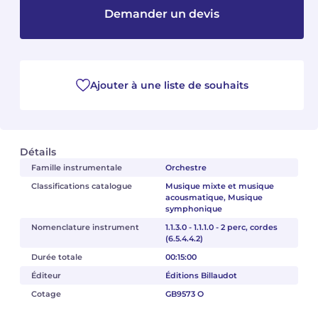
Demander un devis
Camille PÉPIN
Camille PÉPIN
Voir tous les articles
Jean-Baptiste ROBIN
Jean-Baptiste ROBIN
Ajouter à une liste de souhaits
Oscar STRASNOY
Oscar STRASNOY
Germaine TAILLEFERRE
Germaine TAILLEFERRE
Détails
Dimitri TCHESNOKOV
Dimitri TCHESNOKOV
Famille instrumentale
Orchestre
Classifications catalogue
Musique mixte et musique
Fabien TOUCHARD
Fabien TOUCHARD
acousmatique, Musique
symphonique
Jean-François VERDIER
Jean-François VERDIER
Nomenclature instrument
1.1.3.0 - 1.1.1.0 - 2 perc, cordes
(6.5.4.4.2)
Fabien WAKSMAN
Fabien WAKSMAN
Durée totale
00:15:00
Éditeur
Éditions Billaudot
Pierre WISSMER
Pierre WISSMER
Cotage
GB9573 O
Pascal ZAVARO
Pascal ZAVARO