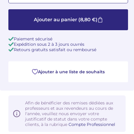
Camille PÉPIN
Camille PÉPIN
Voir tous les articles
Ajouter au panier
(8,80 €)
Jean-Baptiste ROBIN
Jean-Baptiste ROBIN
Paiement sécurisé
Oscar STRASNOY
Oscar STRASNOY
Expédition sous 2 à 3 jours ouvrés
Retours gratuits satisfait ou remboursé
Germaine TAILLEFERRE
Germaine TAILLEFERRE
Dimitri TCHESNOKOV
Dimitri TCHESNOKOV
Ajouter à une liste de souhaits
Fabien TOUCHARD
Fabien TOUCHARD
Jean-François VERDIER
Jean-François VERDIER
Afin de bénéficier des remises dédiées aux
Fabien WAKSMAN
Fabien WAKSMAN
professeurs et aux revendeurs au cours de
l'année, veuillez nous envoyer votre
justificatif de statut dans votre compte
Pierre WISSMER
Pierre WISSMER
clients, à la rubrique
Compte Professionnel
Pascal ZAVARO
Pascal ZAVARO