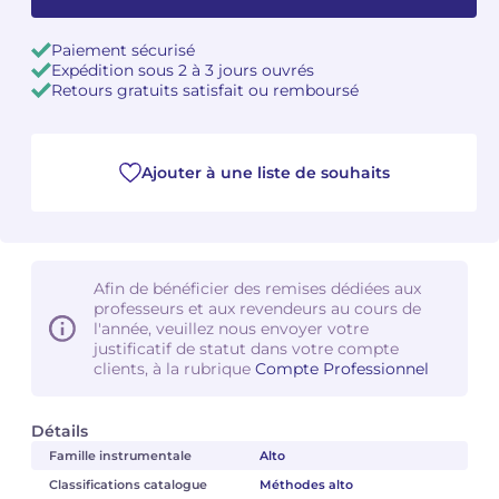
Camille PÉPIN
Camille PÉPIN
Paiement sécurisé
Voir tous les articles
Expédition sous 2 à 3 jours ouvrés
Retours gratuits satisfait ou remboursé
Jean-Baptiste ROBIN
Jean-Baptiste ROBIN
Oscar STRASNOY
Oscar STRASNOY
Ajouter à une liste de souhaits
Germaine TAILLEFERRE
Germaine TAILLEFERRE
Dimitri TCHESNOKOV
Dimitri TCHESNOKOV
Afin de bénéficier des remises dédiées aux
Fabien TOUCHARD
Fabien TOUCHARD
professeurs et aux revendeurs au cours de
l'année, veuillez nous envoyer votre
Jean-François VERDIER
Jean-François VERDIER
justificatif de statut dans votre compte
clients, à la rubrique
Compte Professionnel
Fabien WAKSMAN
Fabien WAKSMAN
Détails
Pierre WISSMER
Pierre WISSMER
Famille instrumentale
Alto
Classifications catalogue
Méthodes alto
Pascal ZAVARO
Pascal ZAVARO