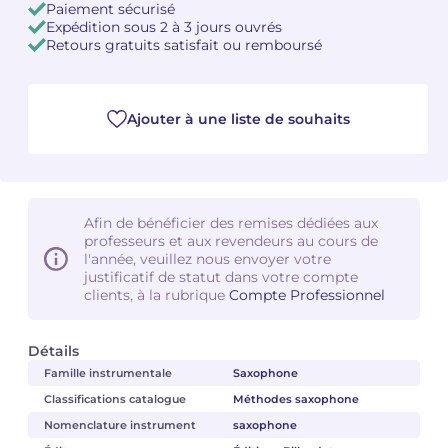
Paiement sécurisé
Expédition sous 2 à 3 jours ouvrés
Camille PÉPIN
Camille PÉPIN
Retours gratuits satisfait ou remboursé
Voir tous les articles
Jean-Baptiste ROBIN
Jean-Baptiste ROBIN
Ajouter à une liste de souhaits
Oscar STRASNOY
Oscar STRASNOY
Germaine TAILLEFERRE
Germaine TAILLEFERRE
Dimitri TCHESNOKOV
Dimitri TCHESNOKOV
Afin de bénéficier des remises dédiées aux
professeurs et aux revendeurs au cours de
l'année, veuillez nous envoyer votre
Fabien TOUCHARD
Fabien TOUCHARD
justificatif de statut dans votre compte
clients, à la rubrique
Compte Professionnel
Jean-François VERDIER
Jean-François VERDIER
Détails
Fabien WAKSMAN
Fabien WAKSMAN
Famille instrumentale
Saxophone
Classifications catalogue
Méthodes saxophone
Pierre WISSMER
Pierre WISSMER
Nomenclature instrument
saxophone
Pascal ZAVARO
Pascal ZAVARO