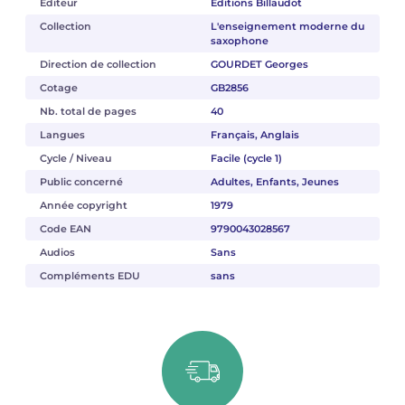
Éditeur
Éditions Billaudot
Collection
L'enseignement moderne du
saxophone
Direction de collection
GOURDET Georges
Cotage
GB2856
Nb. total de pages
40
Langues
Français, Anglais
Cycle / Niveau
Facile (cycle 1)
Public concerné
Adultes, Enfants, Jeunes
Année copyright
1979
Code EAN
9790043028567
Audios
Sans
Compléments EDU
sans