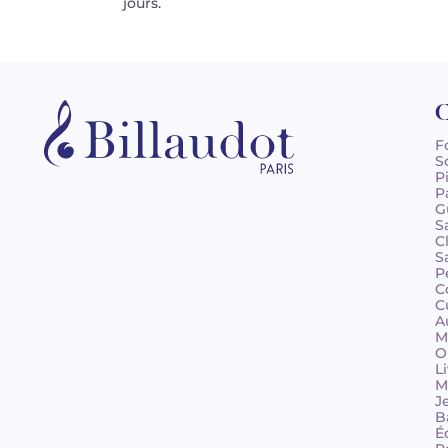
jours.
C
F
S
P
P
G
S
C
S
P
C
C
A
M
O
L
M
J
B
É