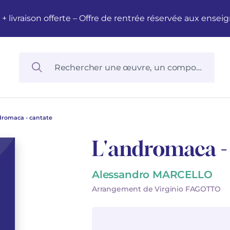
M + livraison offerte – Offre de rentrée réservée aux en
dromaca - cantate
L'andromaca -
Alessandro MARCELLO
Arrangement de Virginio FAGOTTO