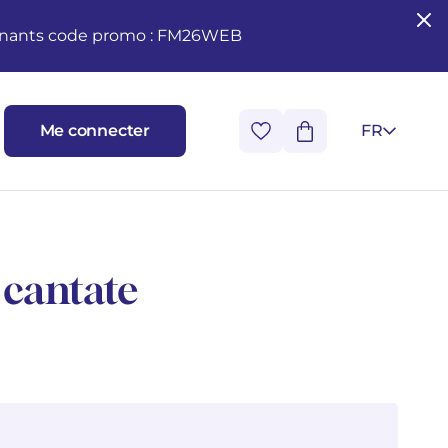
seignants code promo : FM26WEB
Me connecter
FR
 cantate