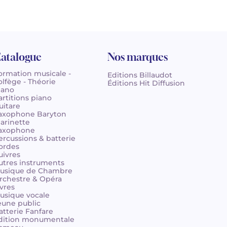
atalogue
Nos marques
ormation musicale -
Editions Billaudot
olfège - Théorie
Éditions Hit Diffusion
iano
artitions piano
uitare
axophone Baryton
larinette
axophone
ercussions & batterie
ordes
uivres
utres instruments
usique de Chambre
rchestre & Opéra
ivres
usique vocale
eune public
atterie Fanfare
dition monumentale