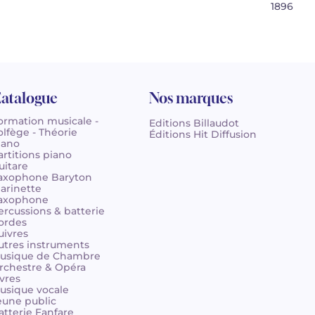
1896
atalogue
Nos marques
ormation musicale -
Editions Billaudot
olfège - Théorie
Éditions Hit Diffusion
iano
artitions piano
uitare
axophone Baryton
larinette
axophone
ercussions & batterie
ordes
uivres
utres instruments
usique de Chambre
rchestre & Opéra
ivres
usique vocale
eune public
atterie Fanfare