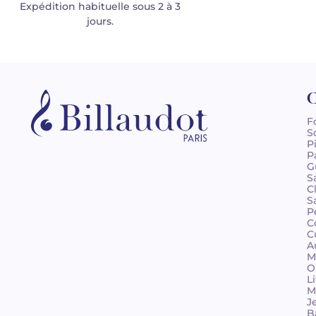
Expédition habituelle sous 2 à 3
jours.
C
F
S
P
P
G
S
C
S
P
C
C
A
M
O
L
M
J
B