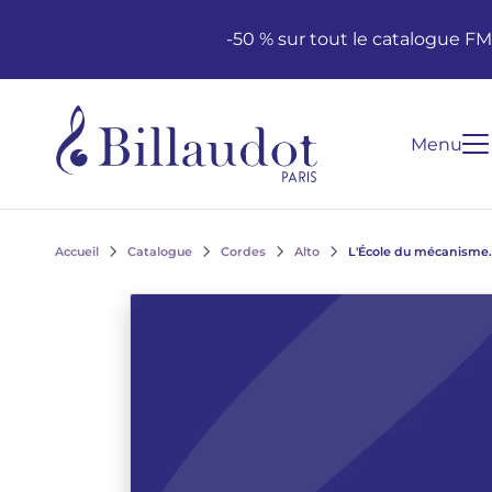
Aller au contenu
Aller à la navigation principale
-50 % sur tout le catalogue F
Menu
Accueil
Catalogue
Cordes
Alto
L'École du mécanisme. 