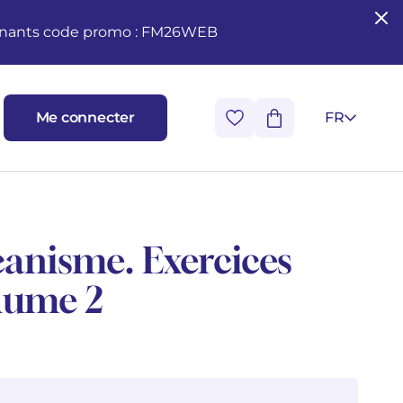
seignants code promo : FM26WEB
Me connecter
FR
anisme. Exercices
olume 2